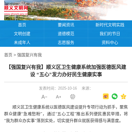
首页
要闻资讯
新时代文明实践
文明创建
道德模范
我们的节日
未成年人
志愿服务
资料中心
首页
>
强国复兴有我
【强国复兴有我】顺义区卫生健康系统加强医德医风建
设 “五心”发力办好民生健康实事
发表时间：2025-10-16
来源：
顺义区卫生健康系统以医德医风建设提升专项行动为抓手，聚焦
群众健康“急难愁盼”，通过“五心工程”推出系列便民惠民举措，将
“我为群众办实事”落到实处，切实提升群众就医获得感与满意度。