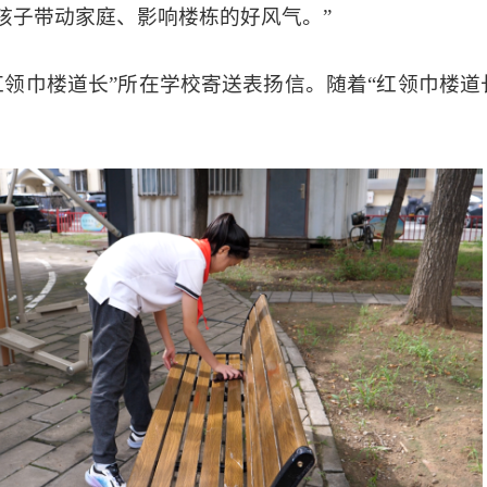
孩子带动家庭、影响楼栋的好风气。”
红领巾楼道长”所在学校寄送表扬信。随着“红领巾楼