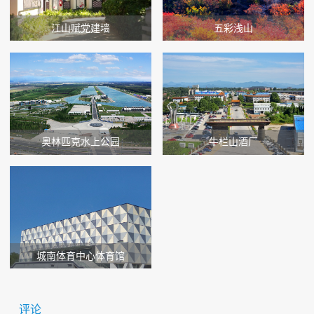
江山赋党建墙
五彩浅山
奥林匹克水上公园
牛栏山酒厂
城南体育中心体育馆
评论