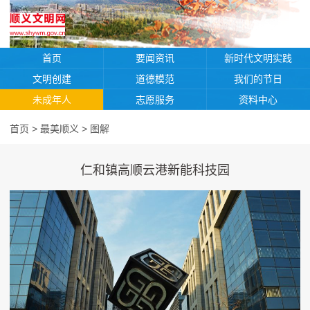
首页
要闻资讯
新时代文明实践
文明创建
道德模范
我们的节日
未成年人
志愿服务
资料中心
首页
>
最美顺义
>
图解
仁和镇高顺云港新能科技园