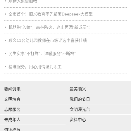
顺畅大道更顺畅
全市首个！顺义教育率先部署Deepseek大模型
机器狗“入编”，森林防火、巡山再添“新成员”！
顺义11名幼儿园教师在市级评选中喜获佳绩
民生实事“不打烊”，温暖服务“不断档”
精准服务，用心用情温润职工
要闻资讯
最美顺义
文明培育
我们的节日
志愿服务
文明曝光台
未成年人
资料中心
道德模范