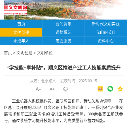
首页
要闻资讯
新时代文明实践
文明创建
道德模范
我们的节日
未成年人
志愿服务
资料中心
首页
>
文明创建
>
文明单位
“学技能+享补贴”，顺义区推进产业工人技能素质提升
来源：北京顺义
发表时间：2025-09-15
工业机器人系统操作员、互联网营销师、劳动关系协调师……在
区总工会开展的2025年顺义区职工技能培训班上，一系列贴合产业发
展需求和职工就业需求的培训工种备受青睐，300余名职工踊跃参
与，通过系统学习提升技能水平，为高质量就业蓄力赋能。