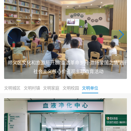
顺义区文化和旅游局开展“重温革命岁月 激扬爱国之情”践行
社会主义核心价值观主题教育活动
文明城区
文明村镇
文明家庭
文明校园
文明单位