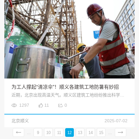
为工人撑起“清凉伞”！顺义各建筑工地防暑有妙招
近期，北京出现高温天气。顺义区建筑工地纷纷推出科学防暑妙招，通过错峰施工、物资保障、应急防护等贴心举措，为一线工人筑起“清凉防线”，全力保障工程进度和工人健康。<
1297
11
0
北京顺义
2025-07-02
...
9
10
11
12
13
14
15
...