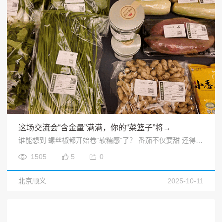
这场交流会“含金量”满满，你的“菜篮子”将→
谁能想到 螺丝椒都开始卷“软糯感”了？ 番茄不仅要甜 还得有颜值 南瓜直接“对标”板栗风味 ……<
1505
5
0
北京顺义
2025-10-11