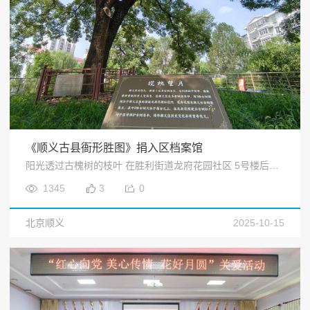
《顺义古县衙形胜图》捐入区档案馆
阳光透过古槐树的枝叶 在胜利街道龙府花园社区 5号楼后的高台上洒下斑驳光影 被保护起来的地砖映入眼帘<
1345
3
0
北京顺义
2025-10-15