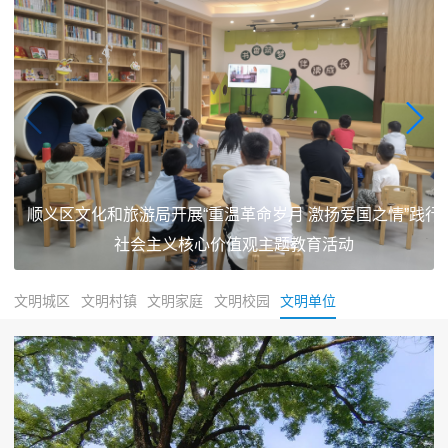
顺义区文化和旅游局开展“重温革命岁月 激扬爱国之情”践行
社会主义核心价值观主题教育活动
文明城区
文明村镇
文明家庭
文明校园
文明单位