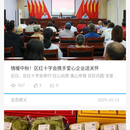
情暖中秋！区红十字会携手爱心企业送关怀
近日，区红十字会举行“红心向党 美心传情 花好月圆”关爱活动，携手爱心企业精心准备饱含节日温情的中秋礼品，为浅山五镇的困难村民和儿童福利院的儿童送去关怀，让大家感受到社会各界的关爱与温暖。<
937
3
0
北京顺义
2025-10-13