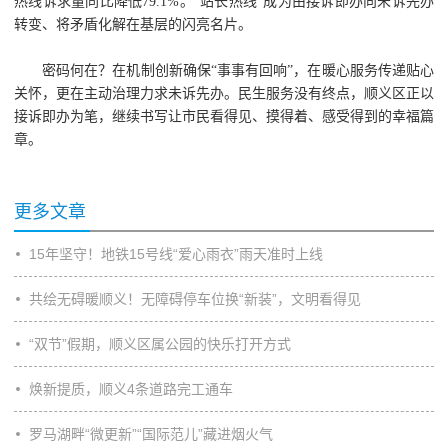
热线诉求量同比降低79.1%。“站长热线”成为由接诉即办向未诉先办
转变、将矛盾化解在基层的闪亮名片。
密码何在？在机制创新确保“事事有回响”，在暖心服务传递贴心
关怀，更在主动治理力求未诉先办。民生服务没有终点，顺义区正以
接诉即办为笔，继续书写让市民看得见、摸得着、感受得到的幸福篇
章。
更多文章
15年坚守！地铁15号线“爱心雨衣”雨天准时上线
共绘无碍暖顺义！无障碍停车位换“新装”，文明看得见
“双节”假期，顺义区属公园的快乐打开方式
焕新提质，顺义4条道路完工通车
罗马湖畔“微更新”“国际范儿”藏进烟火气