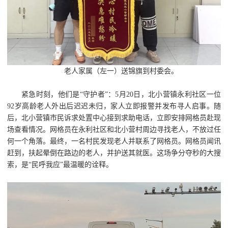
老人家属（左一）送锦旗到村委会。
紧急时刻，他们是“守护者”：5月20日，北小营镇永利社区一位
92岁高龄老人外出后迟迟未归，家人立即报警并发布寻人启事。随
后，北小营镇市民诉求处置中心接到求助电话，立即安排网格员赴现
场查看情况。网格员在永利社区和北小营村周边寻找老人，不放过任
何一个角落。最终，一名村民发现老人并联系了网格员。网格员闻讯
赶到，扶起晕倒在路边的老人，并护送其就医。这场争分夺秒的大搜
索，是“民呼我应”最温暖的诠释。