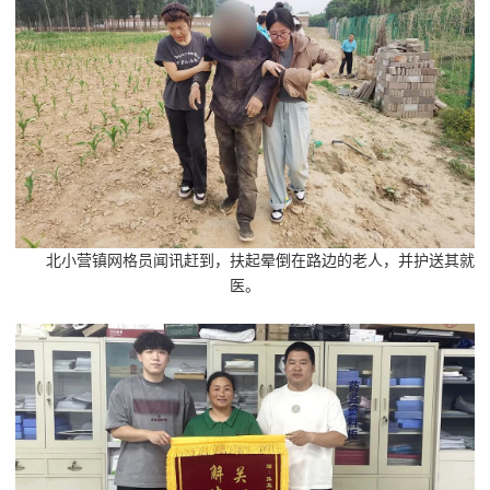
北小营镇网格员闻讯赶到，扶起晕倒在路边的老人，并护送其就
医。