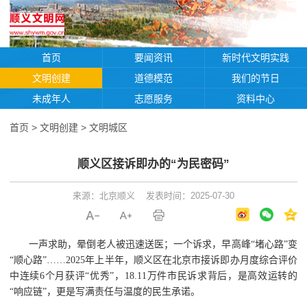
首页
要闻资讯
新时代文明实践
文明创建
道德模范
我们的节日
未成年人
志愿服务
资料中心
首页
>
文明创建
>
文明城区
顺义区接诉即办的“为民密码”
来源：北京顺义
发表时间：2025-07-30
一声求助，晕倒老人被迅速送医；一个诉求，早高峰“堵心路”变
“顺心路”……2025年上半年，顺义区在北京市接诉即办月度综合评价
中连续6个月获评“优秀”，18.11万件市民诉求背后，是高效运转的
“响应链”，更是写满责任与温度的民生承诺。