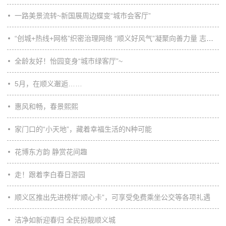
一路美景流转~新国展周边蝶变“城市会客厅”
“创城+热线+网格”织密治理网络 “顺义好风气”凝聚向善力量 志愿服务激发全民参与 顺义用精细功夫绣出文明底色
全龄友好！怡园变身“城市绿客厅”~
5月，在顺义邂逅……
惠风和畅，春景熙熙
家门口的“小天地”，藏着幸福生活的N种可能
花博东方韵 静赏花间趣
走！跟着李白春日游园
顺义区推出先进榜样“顺心卡”，可享受免费乘坐公交等各项礼遇
洁净如新迎春归 全民扮靓顺义城