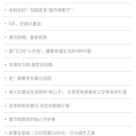
全龄友好！怡园变身“城市绿客厅”~
5月，在顺义邂逅……
惠风和畅，春景熙熙
家门口的“小天地”，藏着幸福生活的N种可能
花博东方韵 静赏花间趣
走！跟着李白春日游园
顺义区推出先进榜样“顺心卡”，可享受免费乘坐公交等各项礼遇
洁净如新迎春归 全民扮靓顺义城
春节假期里的贴心守护者
新春走基层丨日均弯腰2000次，只为城市之美