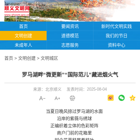
首页
要闻资讯
新时代文明实践
文明创建
道德模范
我们的节日
未成年人
志愿服务
资料中心
首页
>
文明创建
>
文明城区
罗马湖畔“微更新”“国际范儿”藏进烟火气
来源：北京顺义
发表时间：2025-08-04
当夏日晚风掠过罗马湖的水面
沿岸的紫薇与绣球
正编织着立体的色彩矩阵
商户门前的花箱里