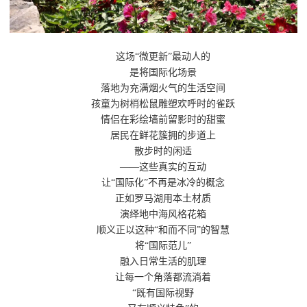
这场“微更新”最动人的
是将国际化场景
落地为充满烟火气的生活空间
孩童为树梢松鼠雕塑欢呼时的雀跃
情侣在彩绘墙前留影时的甜蜜
居民在鲜花簇拥的步道上
散步时的闲适
——这些真实的互动
让“国际化”不再是冰冷的概念
正如罗马湖用本土材质
演绎地中海风格花箱
顺义正以这种“和而不同”的智慧
将“国际范儿”
融入日常生活的肌理
让每一个角落都流淌着
“既有国际视野