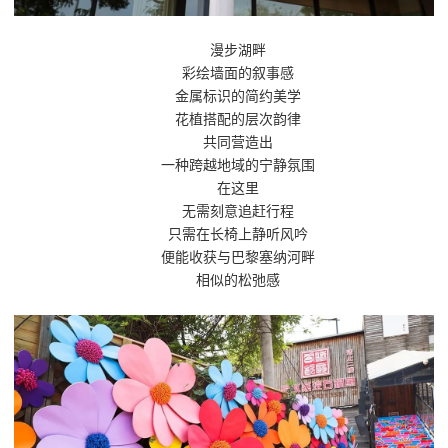
漫步湖畔
彩绘墙面的叙事感
金属标识的简约美学
花植搭配的层次韵律
共同营造出
一种跨越地域的宁静氛围
在这里
无需刻意追赶行程
只需在长椅上静听风吟
便能收获与巴黎塞纳河畔
相似的松弛感