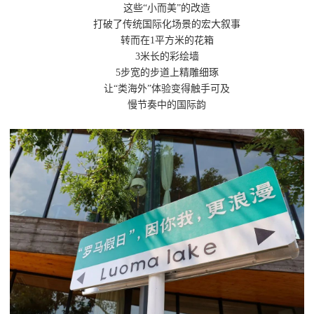
这些“小而美”的改造
打破了传统国际化场景的宏大叙事
转而在1平方米的花箱
3米长的彩绘墙
5步宽的步道上精雕细琢
让“类海外”体验变得触手可及
慢节奏中的国际韵