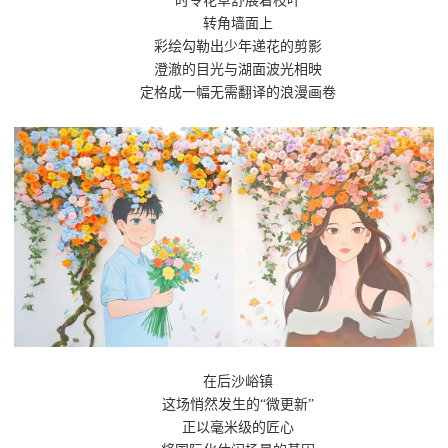
时令花草舒展着枝叶
转角墙面上
彩绘勾勒出少年递花的剪影
澄澈的目光与湖面波光相映
定格成一幅无需翻译的浪漫画卷
在后沙峪镇
这场悄然发生的“微更新”
正以毫米级的匠心