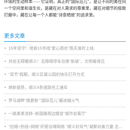
环境的生动样本——它证明，真正的“国际范儿”，是让不同的美在同
一个空间里和谐生长，是藏在对人需求的尊重里，藏在对细节的极致
打磨中，藏在让每一个人都能“诗意栖居”的追求里。
更多文章
15年坚守！地铁15号线“爱心雨衣”雨天准时上线
共绘无碍暖顺义！无障碍停车位换“新装”，文明看得见
“双节”假期，顺义区属公园的快乐打开方式
焕新提质，顺义4条道路完工通车
罗马湖畔“微更新”“国际范儿”藏进烟火气
一路美景流转~新国展周边蝶变“城市会客厅”
“创城+热线+网格”织密治理网络 “顺义好风气”凝聚向善力量 志愿服务激发全民参与 顺义用精细功夫绣出文明底色