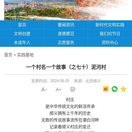
首页
要闻资讯
新时代文明实践
文明创建
道德模范
我们的节日
未成年人
志愿服务
资料中心
首页
>
实践基地
一个村名一个故事（之七十）泥河村
发表时间：2024-09-20
来源：北京顺义
村庄
是中华传统文化的鲜活传承
顺义拥有上千年的历史
无数的传说故事流传在潮白河畔
记录着顺义村庄的变迁