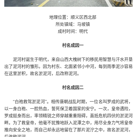
地理位置：顺义区西北部
所处镇域：马坡镇
成村时间：明代
村名成因一
泥河村诞生于明代，来自山西大槐树下的移民用智慧与汗水开垦
出了泥河村的雏形。因为村东、北面紧邻小中河，每到雨季泥沙容易
在这里淤积，故名淤泥河，后改称泥河。
村名成因二
“白袍救驾淤泥河”。相传唐朝战乱时期，一位名叫罗成的武将，
以一身白袍、一腔热血，誓死保卫着国家的安宁。一次，皇帝遇险，
罗成挺身而出，率领精锐之师穿越重重阻碍，直抵危机四伏的淤泥河
畔。为了救皇帝，他毫不犹豫地跃入泥潭之中，用尽全身力气将皇帝
推向安全之地，而自己却永远地留在了那片泥泞之中，故名淤泥河，
后改称泥河。