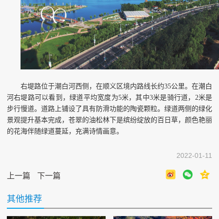
右堤路位于潮白河西侧，在顺义区境内路线长约35公里。在潮白
河右堤路可以看到，绿道平均宽度为5米，其中3米是骑行道，2米是
步行慢道。道路上铺设了具有防滑功能的陶瓷颗粒。绿道两侧的绿化
景观提升基本完成，苍翠的油松林下是缤纷绽放的百日草，颜色艳丽
的花海伴随绿道蔓延，充满诗情画意。
2022-01-11
上一篇
下一篇
其他推荐