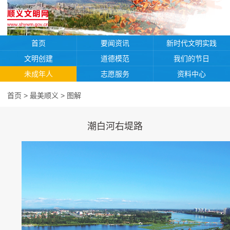
首页
要闻资讯
新时代文明实践
文明创建
道德模范
我们的节日
未成年人
志愿服务
资料中心
首页
>
最美顺义
>
图解
潮白河右堤路