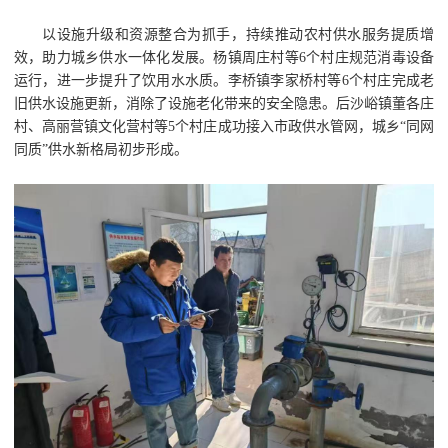
以设施升级和资源整合为抓手，持续推动农村供水服务提质增
效，助力城乡供水一体化发展。杨镇周庄村等6个村庄规范消毒设备
运行，进一步提升了饮用水水质。李桥镇李家桥村等6个村庄完成老
旧供水设施更新，消除了设施老化带来的安全隐患。后沙峪镇董各庄
村、高丽营镇文化营村等5个村庄成功接入市政供水管网，城乡“同网
同质”供水新格局初步形成。