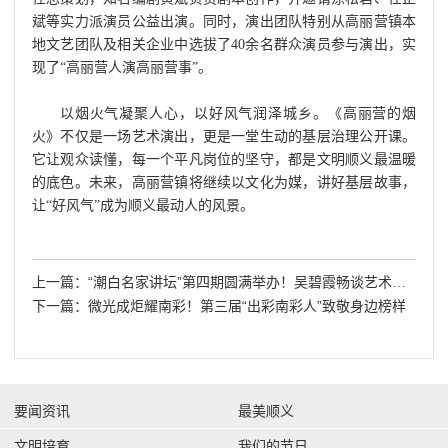
斌等实力派演员公益出演。同时，演出团队特别从高丽营镇本
地文艺团队及相关企业中选拔了40余名群众演员参与演出，实
现了“高丽营人演高丽营事”。
以烟火气凝聚人心，以好风气润泽城乡。《高丽营的烟
火》不仅是一场艺术演出，更是一堂生动的基层治理公开课。
它让观众读懂，每一个平凡岗位的坚守，都是文明顺义最温暖
的底色。未来，高丽营镇将继续以文化为媒，讲好基层故事，
让“好风气”成为顺义最动人的风景。
上一篇：“潮白名家讲坛”第四期圆满举办！吴碧霞畅谈艺术人生
下一篇：微光成炬耀南彩！第三届“出彩南彩人”致敬身边榜样
要闻资讯
最美顺义
文明培育
我们的节日