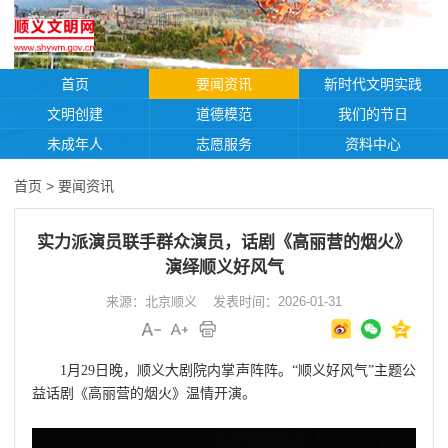
首页
要闻资讯
新时代文明实践
文明创建
道德模范
我们的节日
未成年人
志愿服务
资料中心
首页
>
要闻资讯
实力派演员联手群众演员，话剧《高丽营的烟火》
演绎顺义好风气
来源：北京顺义
发表时间：2026-01-31
1月29日晚，顺义大剧院内掌声阵阵。“顺义好风气”主题公
益话剧《高丽营的烟火》温情开演。