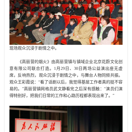
现场观众沉浸于剧情之中。
《高丽营的烟火》由高丽营镇与镇域企业北京花蔚文化创
意有限公司联合打造。1月29日、30日两场公益演出座无虚
席，反响热烈，观众沉浸于剧情之中，与舞台人物同频共振。
观众王彩霞说：“看了话剧以后，我觉得基层工作者真的挺不容
易的。”高丽营镇网格员武文静看完之后深有感触：“演员们演
得特别好，把我们日常的工作和心路历程都表现出来了。”