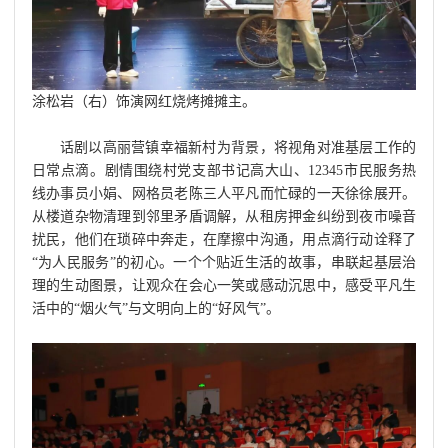
涂松岩（右）饰演网红烧烤摊摊主。
话剧以高丽营镇幸福新村为背景，将视角对准基层工作的
日常点滴。剧情围绕村党支部书记高大山、12345市民服务热
线办事员小娟、网格员老陈三人平凡而忙碌的一天徐徐展开。
从楼道杂物清理到邻里矛盾调解，从租房押金纠纷到夜市噪音
扰民，他们在琐碎中奔走，在摩擦中沟通，用点滴行动诠释了
“为人民服务”的初心。一个个贴近生活的故事，串联起基层治
理的生动图景，让观众在会心一笑或感动沉思中，感受平凡生
活中的“烟火气”与文明向上的“好风气”。