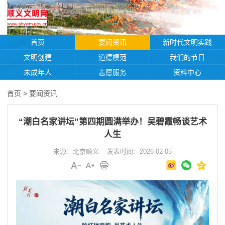
首页
要闻资讯
新时代文明实践
文明创建
道德模范
我们的节日
未成年人
志愿服务
资料中心
首页
>
要闻资讯
“潮白名家讲坛”第四期圆满举办！吴碧霞畅谈艺术
人生
来源：北京顺义
发表时间：2026-02-05