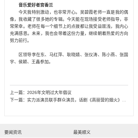
音乐爱好者宫香兰
今天我特别激动，也非常开心。吴碧霞老师一直是我的偶
像，我收藏了很多她的专辑。今天能在现场接受老师指导，非
常荣幸。老师在每一个细节上的点拨都让我受益匪浅，我内心
充满感恩。未来，我也会带着这份力量，继续朝着热爱的方向
努力前行。
区领导李在东、马红萍、耿晓婧、张仪涛、陈小燕、张国
宇、侯颖、王鑫参加。
上一篇：2026年文明过大年倡议
下一篇：实力派演员联手群众演员，话剧《高丽营的烟火》演绎顺义好风气
要闻资讯
最美顺义