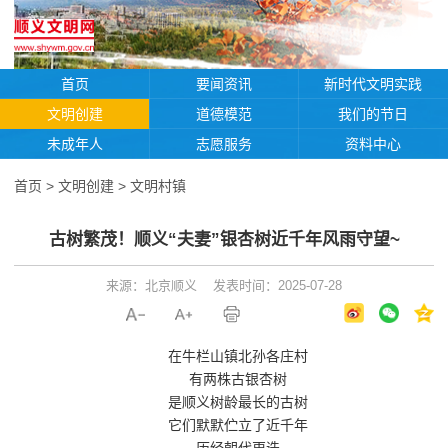
首页
要闻资讯
新时代文明实践
文明创建
道德模范
我们的节日
未成年人
志愿服务
资料中心
首页
>
文明创建
>
文明村镇
古树繁茂！顺义“夫妻”银杏树近千年风雨守望~
来源：北京顺义
发表时间：2025-07-28
在牛栏山镇北孙各庄村
有两株古银杏树
是顺义树龄最长的古树
它们默默伫立了近千年