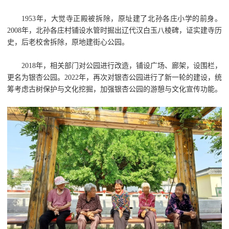
1953年，大觉寺正殿被拆除，原址建了北孙各庄小学的前身。
2008年，北孙各庄村铺设水管时掘出辽代汉白玉八棱碑，证实建寺历
史，后老校舍拆除，原地建街心公园。
2018年，相关部门对公园进行改造，铺设广场、廊架，设围栏，
更名为银杏公园。2022年，再次对银杏公园进行了新一轮的建设，统
筹考虑古树保护与文化挖掘，加强银杏公园的游憩与文化宣传功能。