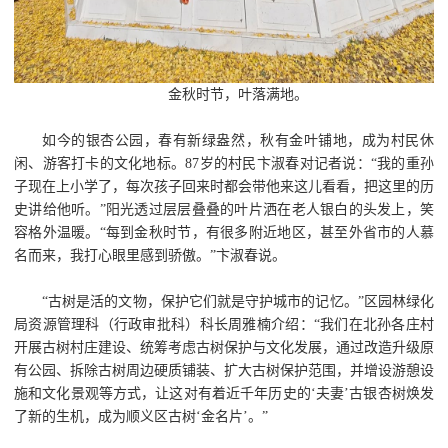
金秋时节，叶落满地。
如今的银杏公园，春有新绿盎然，秋有金叶铺地，成为村民休
闲、游客打卡的文化地标。87岁的村民卞淑春对记者说：“我的重孙
子现在上小学了，每次孩子回来时都会带他来这儿看看，把这里的历
史讲给他听。”阳光透过层层叠叠的叶片洒在老人银白的头发上，笑
容格外温暖。“每到金秋时节，有很多附近地区，甚至外省市的人慕
名而来，我打心眼里感到骄傲。”卞淑春说。
“古树是活的文物，保护它们就是守护城市的记忆。”区园林绿化
局资源管理科（行政审批科）科长周雅楠介绍：“我们在北孙各庄村
开展古树村庄建设、统筹考虑古树保护与文化发展，通过改造升级原
有公园、拆除古树周边硬质铺装、扩大古树保护范围，并增设游憩设
施和文化景观等方式，让这对有着近千年历史的‘夫妻’古银杏树焕发
了新的生机，成为顺义区古树‘金名片’。”