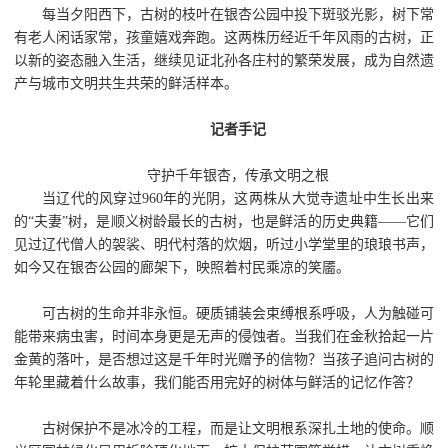
每当夕阳西下，古树的枝叶在银杏公园中投下斑驳光影，树下常
有老人闲话家常，孩童嬉戏奔跑。这两株历经近千年风雨的古树，正
以新的姿态融入生活，继续见证北孙各庄村的繁荣发展，成为自然遗
产与城市文明共生共荣的鲜活样本。
记者手记
守护千年银杏，传承文明之根
当辽代的风穿过960年的光阴，这两株从大觉寺遗址中生长出来
的“夫妻”树，是顺义树龄最长的古树，也是鲜活的历史典籍——它们
见过辽代僧人的袈裟、明代村落的炊烟，听过小学堂里的琅琅书声，
如今又在银杏公园的廊架下，映照着村民乘凉的笑靥。
可古树的生命并非永恒。硬质铺装会束缚根系呼吸，人为触碰可
能带来病虫害，时间本身更是无声的侵蚀者。当我们在金秋拾起一片
金黄的落叶，是否想过这是千年时光赠予的信物？当孩子追问古树的
年轮里藏着什么故事，我们能否用完好的树体与鲜活的记忆作答？
古树保护不是冰冷的工程，而是让文明根系深扎土地的使命。顺