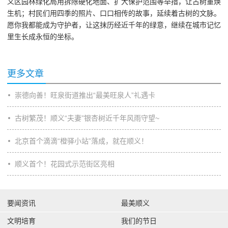
义区园林绿化局用拆除硬化地面、扩大保护范围等举措，让古树重焕
生机；村民们用四季的照片、口口相传的故事，延续着古树的文脉。
愿你我都能成为守护者，让这抹历经近千年的绿意，继续在城市记忆
里生长成永恒的坐标。
更多文章
崇德向善！旺泉街道推出“最美旺泉人”礼遇卡
古树繁茂！顺义“夫妻”银杏树近千年风雨守望~
北京首个滴滴“橙驿小站”落成，就在顺义！
顺义首个！花园式示范街区亮相
要闻资讯
最美顺义
文明培育
我们的节日