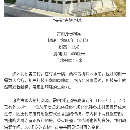
“夫妻”古银杏树。
古树身份档案
树龄：约960年（辽代）
树高：13米
胸/地围：400厘米
平均冠幅：6米
步入北孙各庄村，在村落一隅，两株古树映入眼帘。粗壮的树干
需数人合抱，虬曲的枝干向四周伸展，虽历经风雨侵蚀，但枝头上依
然萌发着新绿，展现出顽强的生命力。
追溯古银杏树的渊源，需回到辽道宗咸雍元年（1065年），至今
已有约960年。一位从印度归来的妇女在顺州北孙各庄村集资建成大
觉寺，因唐代寺庙有用银杏代替菩提的传统，寺内种下两株银杏树。
初建的大觉寺有正殿和厢房，香火旺盛，银杏树也长势良好，到明朝
洪武年间，300多岁的古树与古寺共同见证村落的变化。