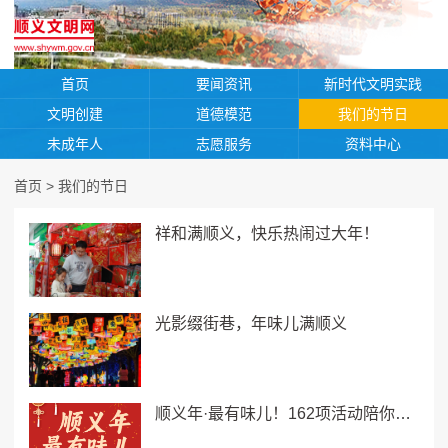
首页
要闻资讯
新时代文明实践
文明创建
道德模范
我们的节日
未成年人
志愿服务
资料中心
首页
>
我们的节日
祥和满顺义，快乐热闹过大年！
光影缀街巷，年味儿满顺义
顺义年·最有味儿！162项活动陪你热热闹闹过春节