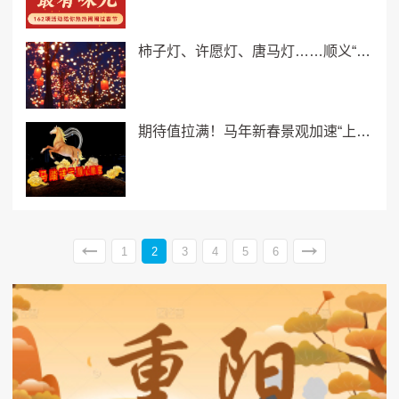
柿子灯、许愿灯、唐马灯……顺义“亮”出年味儿！
期待值拉满！马年新春景观加速“上线”
1
2
3
4
5
6